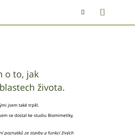
Nákup
Přihlášení
košík
 o to, jak
lastech života.
mi jsem také trpěl.
sem se dostal ke studiu Biomimetiky,
í poznatků ze stavby a funkcí živých