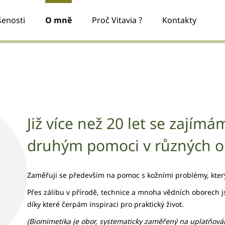
šenosti
O mně
Proč Vitavia ?
Kontakty
Co potřebujete najít?
Hledat
Již více než 20 let se zajímám
druhým pomoci v různých ob
Zaměřuji se především na pomoc s kožními problémy, který
Přes zálibu v přírodě, technice a mnoha vědních oborech j
díky které čerpám inspiraci pro praktický život.
(Biomimetika je obor, systematicky zaměřený na uplatňován