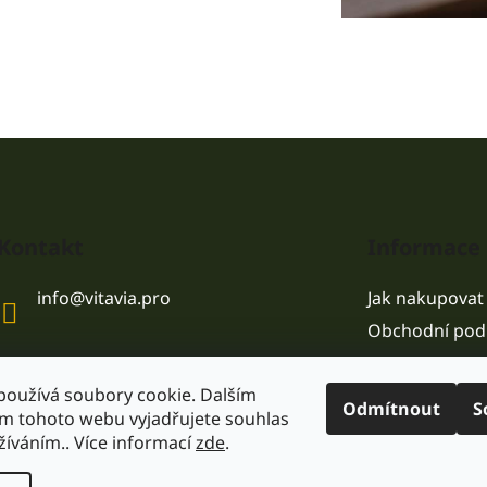
Kontakt
Informace 
info
@
vitavia.pro
Jak nakupovat
Obchodní pod
používá soubory cookie. Dalším
Odmítnout
S
m tohoto webu vyjadřujete souhlas
užíváním.. Více informací
zde
.