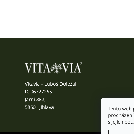
Z
á
p
Vitavia – Luboš Doležal
a
IČ 06727255
t
Jarní 382,
í
58601 Jihlava
Tento web 
procházení
s jejich po